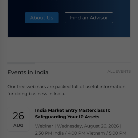
About Us
Find an Advisor
Events in India
ALL EVENTS
Our free webinars are packed full of useful information
for doing business in India.
India Market Entry Masterclass II:
26
Safeguarding Your IP Assets
AUG
Webinar | Wednesday, August 26, 2026 |
2:30 PM India / 4:00 PM Vietnam / 5:00 PM