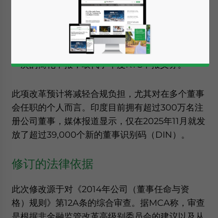
印度公司事务部（MCA）修订了《2013年公司
法》下的董事”了解客户规则”（KYC）框架，旨在
简化公司董事的合规要求。修订后的制度以每三年
一次的简化申报，取代了年度KYC申报义务。
此项改革预计将减轻合规负担，尤其对在多个董事
会任职的个人而言。印度目前拥有超过300万名注
册公司董事，媒体报道显示，仅在2025年11月就发
放了超过39,000个新的董事识别码（DIN）。
修订的法律依据
此次修改源于对《2014年公司（董事任命与资
格）规则》第12A条的综合审查。据MCA称，审查
是根据非金融监管改革高级别委员会的建议以及从
Yes, I have read the
Privacy Policy
Statement for this