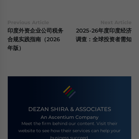
Previous Article
Next Article
印度外资企业公司税务
2025-26年度印度经济
合规实践指南（2026
调查：全球投资者需知
年版）
DEZAN SHIRA & ASSOCIATES
An Ascentium Company
Meet the firm behind our content. Visit their
website to see how their services can help your
business succeed.