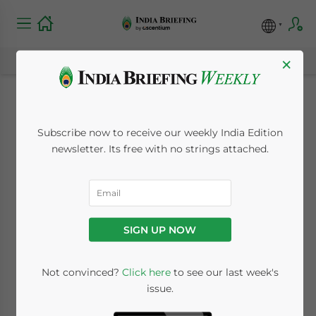
×
公司董事KYC程序简化：
Subscribe now to receive our weekly India Edition
newsletter. Its free with no strings attached.
印度将从2026年3月31日
起改为三年申报制
SIGN UP NOW
January 26, 2026
Posted by
Chinese Desk
Reading Time:
< 1
minute
Not convinced?
Click here
to see our last week's
issue.
Available language