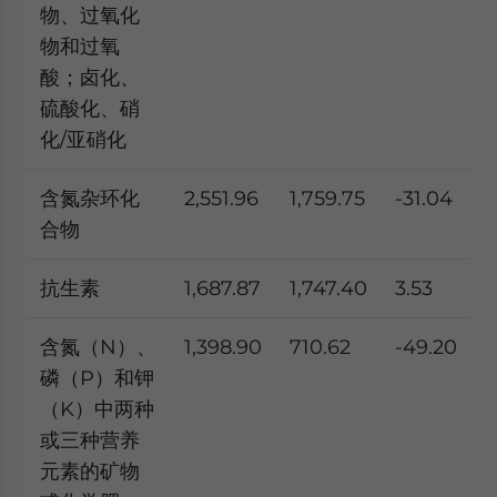
物、过氧化
物和过氧
酸；卤化、
硫酸化、硝
化/亚硝化
含氮杂环化
2,551.96
1,759.75
-31.04
合物
抗生素
1,687.87
1,747.40
3.53
含氮（N）、
1,398.90
710.62
-49.20
磷（P）和钾
（K）中两种
或三种营养
元素的矿物