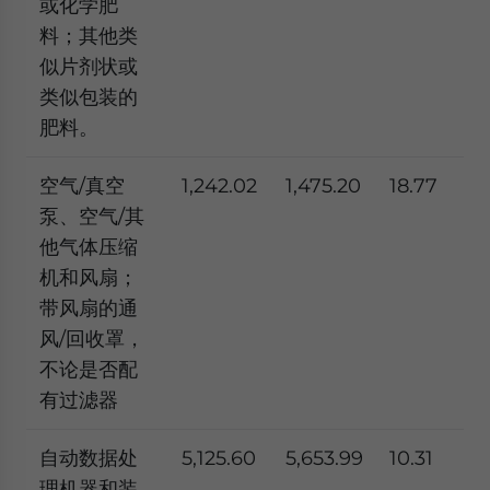
或化学肥
料；其他类
似片剂状或
类似包装的
肥料。
空气/真空
1,242.02
1,475.20
18.77
泵、空气/其
他气体压缩
机和风扇；
带风扇的通
风/回收罩，
不论是否配
有过滤器
自动数据处
5,125.60
5,653.99
10.31
理机器和装