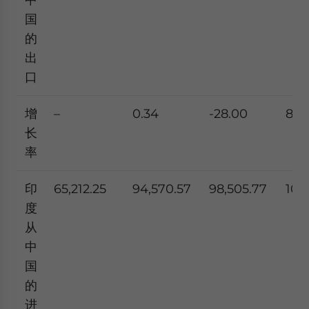
国
的
出
口
增
–
0.34
-28.00
8.8
长
率
印
65,212.25
94,570.57
98,505.77
101
度
从
中
国
的
进