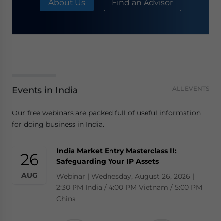
About Us
Find an Advisor
Events in India
ALL EVENTS
Our free webinars are packed full of useful information
for doing business in India.
India Market Entry Masterclass II:
26
Safeguarding Your IP Assets
AUG
Webinar | Wednesday, August 26, 2026 |
2:30 PM India / 4:00 PM Vietnam / 5:00 PM
China