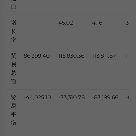
口
增
–
45.02
4.16
3.2
长
率
贸
86,399.40
115,830.36
113,811.87
118
易
总
额
贸
-44,025.10
-73,310.78
-83,199.66
-85
易
平
衡