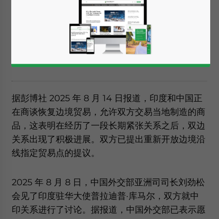
放边境贸易展开磋商，拟允许本地制造商品流通，
并计划恢复自
2020年起中断的直航客运服务。
这
一系列积极进展正值印度总理纳伦德拉
·莫迪赴天
津出席2025年8月28日举行的上海合作组织峰会
之际。
据彭博社 2025 年 8 月 14 日报道，印度和中国正
在商谈恢复边境贸易，允许双方交易当地制造的商
品，这表明在经历了一段长期紧张关系之后，双边
关系出现了积极进展。双方已提出重新开放边境沿
线指定贸易点的提议。
2025 年 8 月 8 日，中国外交部亚洲司司长刘劲松
会见了印度驻华大使普拉迪普·库马尔，双方就中
印关系进行了讨论。据报道，中国外交部已表示愿
Yes, I have read the
Privacy Policy
Statement for this