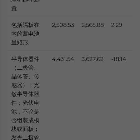
置
包括隔板在
2,508.53
2,565.88
2.29
内的蓄电池
呈矩形。
半导体器件
4,431.54
3,627.62
-18.14
（二极管、
晶体管、传
感器）；光
敏半导体器
件；光伏电
池，不论是
否组装成模
块或面板；
发光二极管