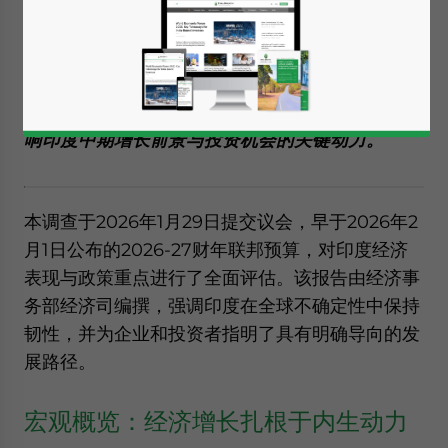
调查》仍凸显了印度经济的韧性——
其增长源于坚
实的国内需求、稳健的宏观经济基础以及持续的改
革动力。外国投资者与企业需重点关注结构性改
革、服务业带动的扩张以及新兴产业，这些将是影
响印度中期增长前景与投资机会的关键动力。
本调查于2026年1月29日提交议会，早于2026年2
月1日公布的2026-27财年联邦预算，对印度经济
表现与政策重点进行了全面评估。该报告由经济事
务部经济司编撰，强调印度在全球不确定性中保持
韧性，并为企业和投资者指明了具有明确导向的发
展路径。
宏观概览：经济增长扎根于内生动力
Yes, I have read the
Privacy Policy
Statement for this