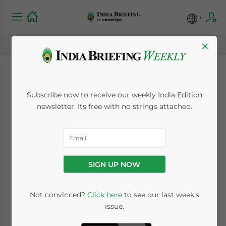
×
2025-26年度印度经济调
Subscribe now to receive our weekly India Edition
newsletter. Its free with no strings attached.
查：全球投资者需知
February 4, 2026
Posted by
Chinese Desk
Reading Time:
< 1
minute
SIGN UP NOW
Available language
Not convinced?
Click here
to see our last week's
issue.
尽管全球形势存在不确定性，《2025-26
年度经济