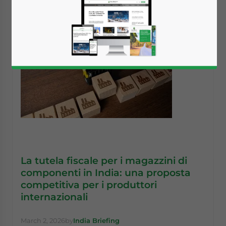
La tutela fiscale per i magazzini di
componenti in India: una proposta
competitiva per i produttori
internazionali
March 2, 2026
by
India Briefing
Yes, I have read the
Privacy Policy
Statement for this