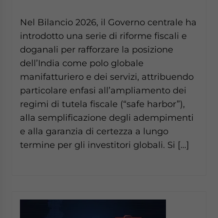
website. Please send me business news and updates
for Asia!
Nel Bilancio 2026, il Governo centrale ha
introdotto una serie di riforme fiscali e
- case sensitive
doganali per rafforzare la posizione
dell’India come polo globale
manifatturiero e dei servizi, attribuendo
particolare enfasi all’ampliamento dei
regimi di tutela fiscale (“safe harbor”),
alla semplificazione degli adempimenti
e alla garanzia di certezza a lungo
termine per gli investitori globali. Si […]