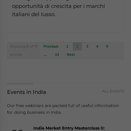
opportunità di crescita per i marchi
italiani del lusso.
Posts
Showing 8 of 111
Previous
1
2
3
4
5
navigation
articles
…
14
Next
Events in India
ALL EVENTS
Our free webinars are packed full of useful information
for doing business in India.
India Market Entry Masterclass II: