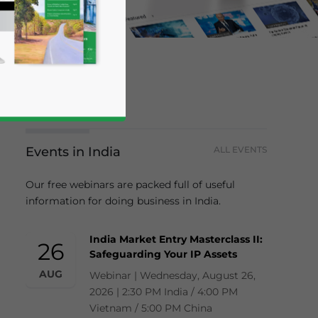
Events in India
ALL EVENTS
Our free webinars are packed full of useful
information for doing business in India.
business news and updates for Asia!
India Market Entry Masterclass II:
26
Safeguarding Your IP Assets
AUG
Webinar | Wednesday, August 26,
2026 | 2:30 PM India / 4:00 PM
Vietnam / 5:00 PM China