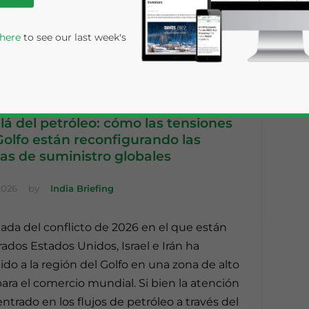
 here
to see our last week's
lá del petróleo: cómo las tensiones
Golfo están reconfigurando las
as de suministro globales
2026
by
India Briefing
rivacy Policy
Statement for this website. Please send me 
lada del conflicto de 2026 en el que están
nsitive
rados Estados Unidos, Israel e Irán ha
ido a la región del Golfo en una zona de alto
para el comercio mundial. Si bien la atención
entrado en los flujos de petróleo a través del