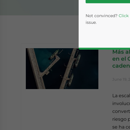
Not convinced?
Click
issue.
Más al
en el 
caden
June 19, 
Yes, I have read the
P
La esca
- case se
involuc
convert
riesgo 
se ha c