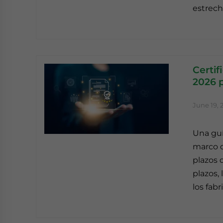
estrech
Certif
2026 p
June 19, 
Una guía
marco d
plazos d
plazos,
los fab