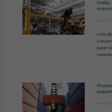
India:
manuf
June 19, 
India B
industr
parámet
novedad
Proce
export
April 28,