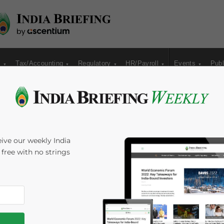
s
Tax/Accounting
Regulatory
HR/Payroll
Events
Publ
ive our weekly India
s free with no strings