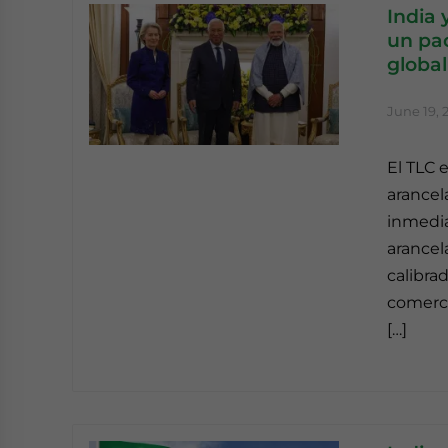
India 
un pac
global
June 19, 
El TLC e
arancel
inmedia
arancel
calibra
comerc
[…]