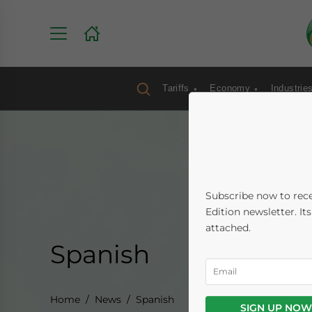
Tariffs
Economy
Industrie
Subscribe now to rece
Edition newsletter. It
attached.
Spanish
Home
News
Spanish
SIGN UP NOW