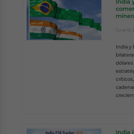
India 
comerc
minera
June 19, 
India y
bilater
dólares
estraté
crítico
cadenas
crecien
India 