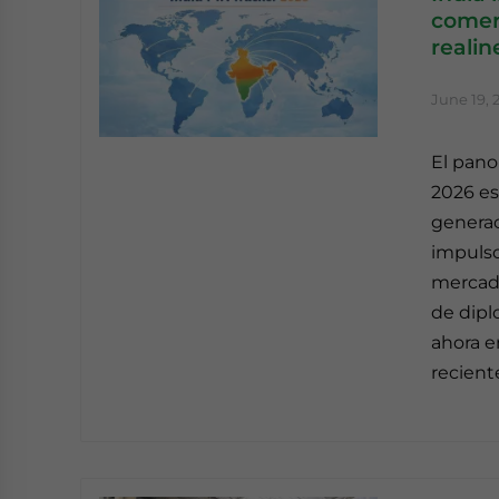
comer
reali
June 19, 
El pano
2026 es
generac
impulso
mercado
de dipl
ahora e
recient