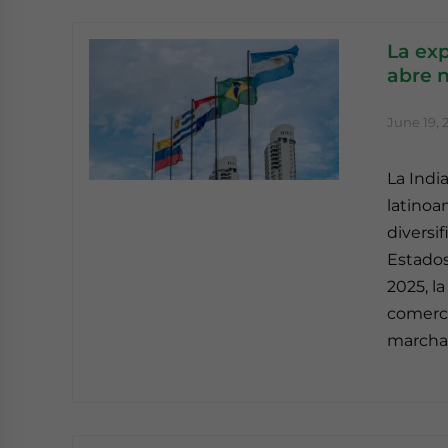
La exp
abre 
June 19, 
La Indi
latinoa
diversi
Estados
2025, l
comerci
marcha