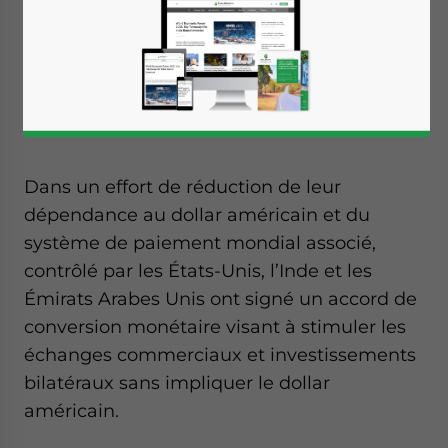
January 11, 2019
Posted by
India Briefing
Reading Time:
2
minutes
Écrit par :
Dezan Shira & Associates
Traduit par :
Fatma Gueye Dione
Dans un effort de réduction de leur
dépendance au dollar américain et du
système de paiement mondial associé,
contrôlé par les États-Unis, l’Inde et les
Émirats Arabes Unis ont signé un accord de
conversion monétaire visant à stimuler les
échanges commerciaux et investissements
bilatéraux sans impliquer le dollar
américain.
Yes, I have read the
Privacy Policy
Statement for this