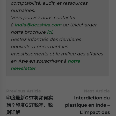
comptabilité, audit, et ressources
humaines.
Vous pouvez nous contacter
à
india@dezshira.com
ou télécharger
notre brochure
ici
.
Restez informés des dernières
nouvelles concernant les
investissements et le milieu des affaires
en Asie en souscrivant à
notre
newsletter
.
Previous Article
Next Article
印度最新GST将如何实
Interdiction du
施？印度GST税率、税
plastique en Inde –
则详解
L’impact des