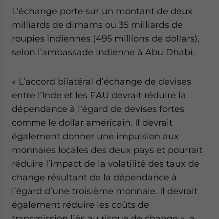
website. Please send me business news and updates
L’échange porte sur un montant de deux
for Asia!
milliards de dirhams ou 35 milliards de
roupies indiennes (495 millions de dollars),
- case sensitive
selon l’ambassade indienne à Abu Dhabi.
« L’accord bilatéral d’échange de devises
entre l’Inde et les EAU devrait réduire la
dépendance à l’égard de devises fortes
comme le dollar américain. Il devrait
également donner une impulsion aux
monnaies locales des deux pays et pourrait
réduire l’impact de la volatilité des taux de
change résultant de la dépendance à
l’égard d’une troisième monnaie. Il devrait
également réduire les coûts de
transmission liés au risque de change », a