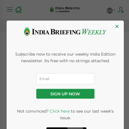
×
L’Inde et les Émirats
Subscribe now to receive our weekly India Edition
Arabes Unis
newsletter. Its free with no strings attached.
abandonneront le
commerce en dollars
SIGN UP NOW
pour revenir à leurs
propres devises
Not convinced?
Click here
to see our last week's
issue.