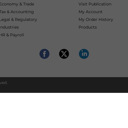
Economy & Trade
Visit Publication
Tax & Accounting
My Account
Legal & Regulatory
My Order History
Industries
Products
HR & Payroll
ved.