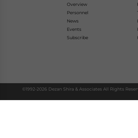
Overview
Personnel
News
Events
Subscribe
©1992-2026 Dezan Shira & Associates All Rights Reser