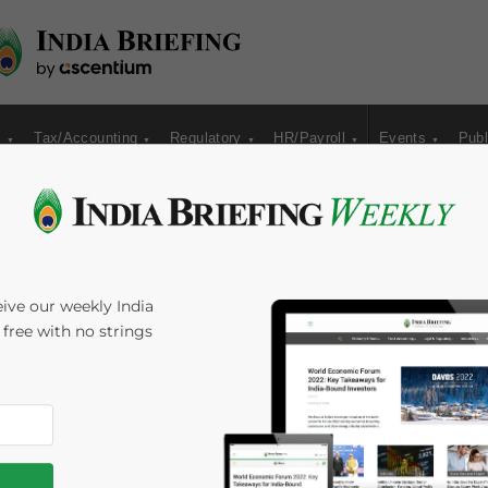
s
Tax/Accounting
Regulatory
HR/Payroll
Events
Publ
ive our weekly India
s free with no strings