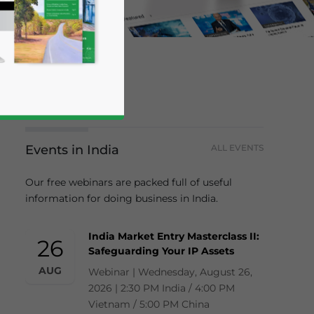
Events in India
ALL EVENTS
Our free webinars are packed full of useful
information for doing business in India.
business news and updates for Asia!
India Market Entry Masterclass II:
26
Safeguarding Your IP Assets
AUG
Webinar | Wednesday, August 26,
2026 | 2:30 PM India / 4:00 PM
Vietnam / 5:00 PM China