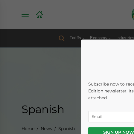
Tariffs
Economy
Industrie
Subscribe now to rece
Edition newsletter. It
attached.
Spanish
Home
News
Spanish
SIGN UP NOW