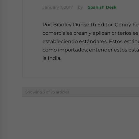
January 7, 2017
by
Spanish Desk
Por: Bradley Dunseith Editor: Genny Fe
comerciales crean y aplican criterios es
estableciendo estándares. Estos estánd
como importados; entender estos estánd
la India.
Showing 3 of 75 articles