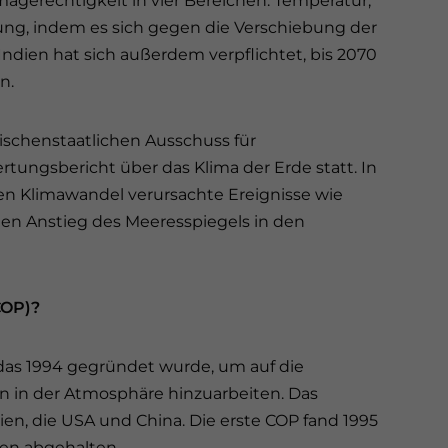
magerechtigkeit in vier Bereichen: Temperatur,
ng, indem es sich gegen die Verschiebung der
Indien hat sich außerdem verpflichtet, bis 2070
n.
schenstaatlichen Ausschuss für
tungsbericht über das Klima der Erde statt. In
en Klimawandel verursachte Ereignisse wie
den Anstieg des Meeresspiegels in den
COP)?
das 1994 gegründet wurde, um auf die
en in der Atmosphäre hinzuarbeiten. Das
ien, die USA und China. Die erste COP fand 1995
zen abgehalten.