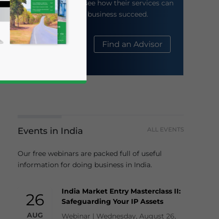
their website to see how their services can
help your business succeed.
About Us
Find an Advisor
Events in India
ALL EVENTS
business news and updates for Asia!
Our free webinars are packed full of useful
information for doing business in India.
India Market Entry Masterclass II:
26
Safeguarding Your IP Assets
AUG
Webinar | Wednesday, August 26,