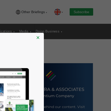
Other Briefings
Subscribe
ications
Media
Doing Business
×
DEZAN SHIRA & ASSOCIATES
An Ascentium Company
Meet the firm behind our content. Visit