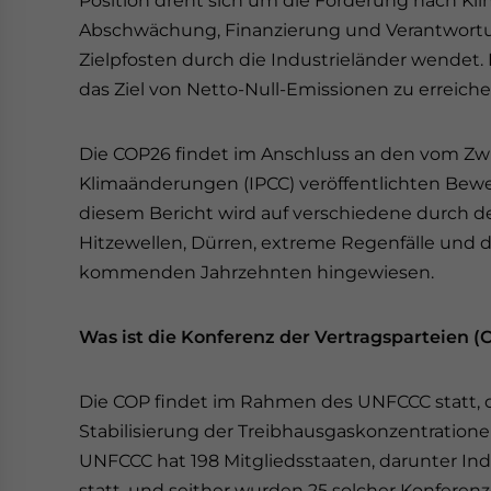
Position dreht sich um die Forderung nach Kli
Abschwächung, Finanzierung und Verantwortu
Zielpfosten durch die Industrieländer wendet. 
das Ziel von Netto-Null-Emissionen zu erreiche
Die COP26 findet im Anschluss an den vom Zwi
Klimaänderungen (IPCC) veröffentlichten Bewer
diesem Bericht wird auf verschiedene durch d
Hitzewellen, Dürren, extreme Regenfälle und 
kommenden Jahrzehnten hingewiesen.
Was ist die Konferenz der Vertragsparteien (
Die COP findet im Rahmen des UNFCCC statt, 
Stabilisierung der Treibhausgaskonzentration
UNFCCC hat 198 Mitgliedsstaaten, darunter Ind
statt, und seither wurden 25 solcher Konferen