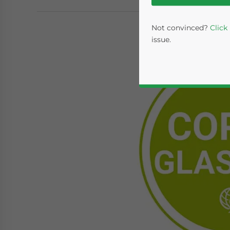
Not convinced?
Click
issue.
Yes, I have read the
P
- case se