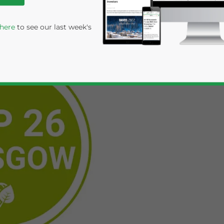
 here
to see our last week's
rivacy Policy
Statement for this website. Please send me 
nsitive