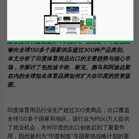
得益于其高素质的劳动力、显著的成本竞争优势以
及政府出台的支持性政策，印度体育用品制造行业
在全球范围内的影响力持续扩大。从传统制造中心
如密拉特和贾朗达尔，到新兴产业集群，印度已能
够向全球
150多个国家供应超过300种产品类别。
本文分析了印度体育用品出口的主要趋势与核心市
场，并探讨了包括迪卡侬、耐克、彪马和阿迪达斯
在内的全球知名体育品牌如何扩大在印度的投资版
图。
印度体育用品行业生产超过300类商品，出口覆盖
全球150多个国家和地区。该行业为约50万人提供
了就业机会，并对印度的出口创收起到了重要作
用，因此被列为“印度制造”等国家级战略计划的重
Yes, I have read the
Privacy Policy
Statement for this