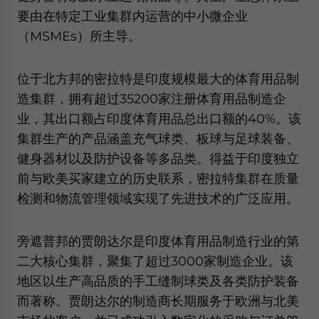
要由在特定工业集群内运营的中小微企业
（MSMEs）所主导。
位于北方邦的密拉特是印度规模最大的体育用品制
造集群，拥有超过35200家注册体育用品制造企
业，其出口额占印度体育用品总出口额的40%。该
集群生产的产品涵盖充气球类、板球与足球装备、
健身器材以及防护设备等多品类。得益于印度独立
前与欧美买家建立的历史联系，密拉特集群在质量
检测和物流管理领域实现了先进技术的广泛应用。
旁遮普邦的贾朗达尔是印度体育用品制造行业的第
二大核心集群，聚集了超过3000家制造企业。该
地区以生产高品质的手工缝制球类及各类防护装备
而著称。贾朗达尔的制造商长期服务于欧洲与北美