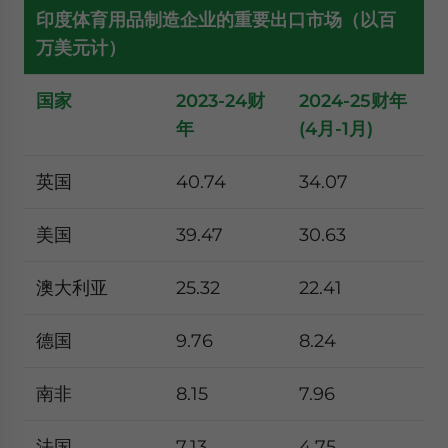
印度体育用品制造企业的重要出口市场（以百
万美元计）
国家
2023-24财
2024-25财年
年
(4月-1月)
英国
40.74
34.07
美国
39.47
30.63
澳大利亚
25.32
22.41
德国
9.76
8.24
南非
8.15
7.96
法国
7.13
4.75