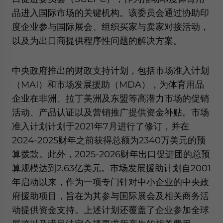
品进入国际市场的关键机构。该委员会通过协助印
度企业参与国际展会、组织买家与卖家对接活动，
以及为出口商提供程序性问题的解决方案。
中央政府推出的财政支持计划，包括市场准入计划
（MAI）和市场发展援助（MDA），为体育用品
企业在非洲、拉丁美洲及东盟等高潜力市场的促销
活动、产品认证以及营销推广提供资金补贴。市场
准入计划计划于2021年7月进行了修订，并在
2024-2025财年之前获得总额为2340万美元的预
算拨款。此外，2025-2026财年出口促进团的总预
算规模达到2.63亿美元。市场发展援助计划自2001
年启动以来，作为一项专门针对中小企业的中央政
府援助项目，旨在为其参与国际展会及相关商务活
动提供资金支持。上述计划还覆盖了企业参加全球