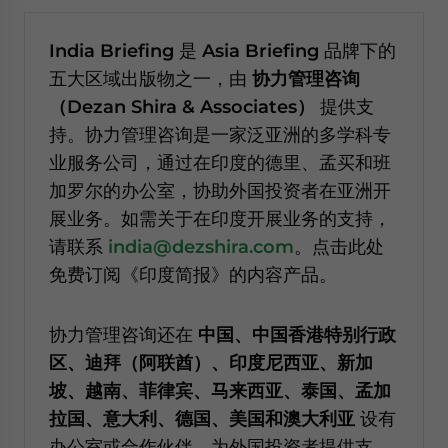
India Briefing
是
Asia Briefing
品牌下的
五大区域出版物之一，由
协力管理咨询
（Dezan Shira & Associates
）
提供支
持。协力管理咨询是一家泛亚洲的多学科专
业服务公司，通过在印度的德里、孟买和班
加罗尔的办公室，协助外国投资者在亚洲开
展业务。如需关于在印度开展业务的支持，
请联系
india@dezshira.com
。点击此处
免费订阅《印度简报》的内容产品。
协力管理咨询还在
中国、中国香港特别行政
区、迪拜（阿联酋）、印度尼西亚、新加
坡、越南、菲律宾、马来西亚、泰国、孟加
拉国、意大利、德国、美国和澳大利亚
设有
办公室或合作伙伴，为外国投资者提供支