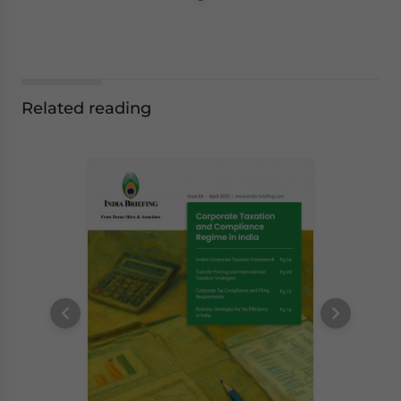
Related reading