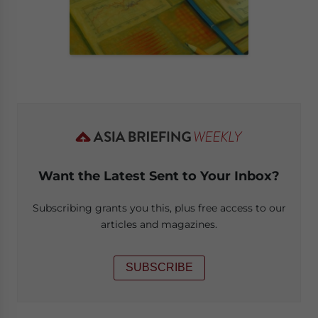
Want the Latest Sent to Your Inbox?
Subscribing grants you this, plus free access to our
articles and magazines.
SUBSCRIBE