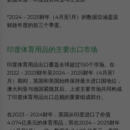
*2024 – 2025财年（4月至1月）的数据仅涵盖该
财政年度的前三个季度。
印度体育用品的主要出口市场
印度体育用品出口覆盖全球超过150个市场。在
2022 – 2023财年至2024 – 2025财年（4月至1
月）期间，英国和美国始终保持最大进口国地位，
澳大利亚与德国紧随其后。上述主要市场共同构成
了印度体育用品出口总额的重要组成部分。
在2023 – 2024财年，英国从印度进口了价值
4.074亿美元的体育用品；而在2024 – 2025财年