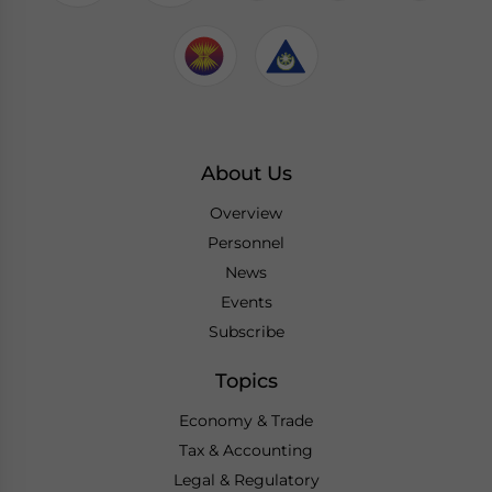
About Us
Overview
Personnel
News
Events
Subscribe
Topics
Economy & Trade
Tax & Accounting
Legal & Regulatory