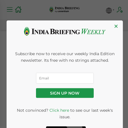
×
L’India come centro
Subscribe now to receive our weekly India Edition
manifatturiero
newsletter. Its free with no strings attached.
emergente: i fattori
che guidano la
SIGN UP NOW
crescita
Not convinced?
Click here
to see our last week's
issue.
June 24, 2024
Posted by
India Briefing
Written by
Archana Rao
Reading Time:
9
minutes