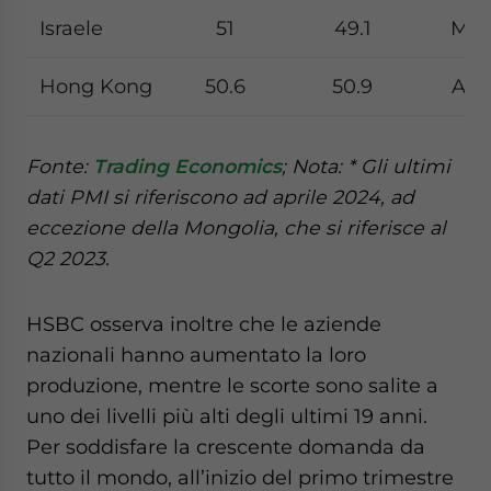
Israele
51
49.1
Mar
Hong Kong
50.6
50.9
Apri
Fonte:
Trading Economics
; Nota: * Gli ultimi
dati PMI si riferiscono ad aprile 2024, ad
eccezione della Mongolia, che si riferisce al
Q2 2023.
HSBC osserva inoltre che le aziende
nazionali hanno aumentato la loro
produzione, mentre le scorte sono salite a
uno dei livelli più alti degli ultimi 19 anni.
Per soddisfare la crescente domanda da
tutto il mondo, all’inizio del primo trimestre