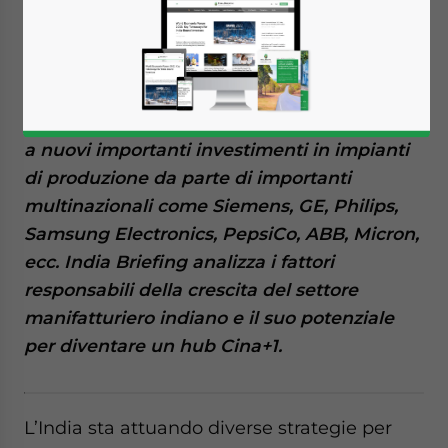
Available language
Il settore manifatturiero indiano ha assistito
a nuovi importanti investimenti in impianti
di produzione da parte di importanti
multinazionali come Siemens, GE, Philips,
Samsung Electronics, PepsiCo, ABB, Micron,
ecc. India Briefing analizza i fattori
responsabili della crescita del settore
manifatturiero indiano e il suo potenziale
per diventare un hub Cina+1.
L’India sta attuando diverse strategie per
Yes, I have read the
Privacy Policy
Statement for this