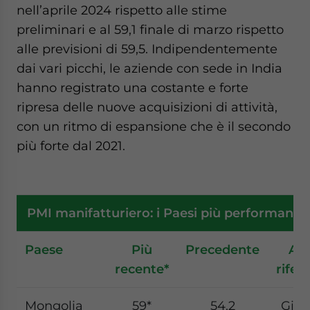
nell’aprile 2024 rispetto alle stime
preliminari e al 59,1 finale di marzo rispetto
alle previsioni di 59,5. Indipendentemente
dai vari picchi, le aziende con sede in India
hanno registrato una costante e forte
ripresa delle nuove acquisizioni di attività,
con un ritmo di espansione che è il secondo
più forte dal 2021.
PMI manifatturiero: i Paesi più performanti i
Paese
Più
Precedente
Ann
recente*
rifer
Mongolia
59*
54.2
Giug