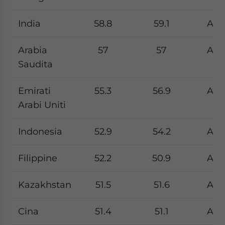
India
58.8
59.1
Apri
Arabia
57
57
Apri
Saudita
Emirati
55.3
56.9
Apri
Arabi Uniti
Indonesia
52.9
54.2
Apri
Filippine
52.2
50.9
Apri
Kazakhstan
51.5
51.6
Apri
Cina
51.4
51.1
Apri