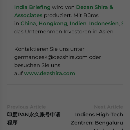
India Briefing
wird von
Dezan Shira &
Associates
produziert. Mit Büros
in
China
,
Hongkong
,
Indien
,
Indonesien
,
Si
das Unternehmen Investoren in Asien
Kontaktieren Sie uns unter
germandesk@dezshira.com oder
besuchen Sie uns
auf
www.dezshira.com
Previous Article
Next Article
印度PAN永久账号申请
Indiens High-Tech
程序
Zentren: Bengaluru