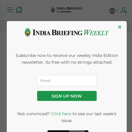
×
US – China
Subscribe now to receive our weekly India Edition
Handelskonflikt
newsletter. Its free with no strings attached.
stärkt Indiens
Standortvorteile
SIGN UP NOW
June 19, 2019
Posted by
German Desk
Not convinced?
Click here
to see our last week's
Written by
Christopher Liptau
Reading Time:
3
minutes
issue.
Je weiter der Handelskonflikt zwischen