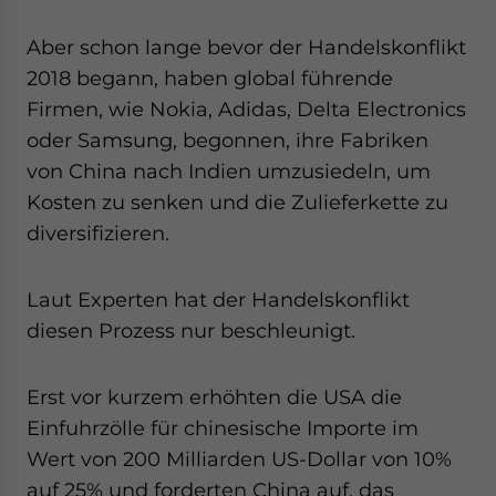
website. Please send me business news and updates
for Asia!
Aber schon lange bevor der Handelskonflikt
2018 begann, haben global führende
- case sensitive
Firmen, wie Nokia, Adidas, Delta Electronics
oder Samsung, begonnen, ihre Fabriken
von China nach Indien umzusiedeln, um
Kosten zu senken und die Zulieferkette zu
diversifizieren.
Laut Experten hat der Handelskonflikt
diesen Prozess nur beschleunigt.
Erst vor kurzem erhöhten die USA die
Einfuhrzölle für chinesische Importe im
Wert von 200 Milliarden US-Dollar von 10%
auf 25% und forderten China auf, das