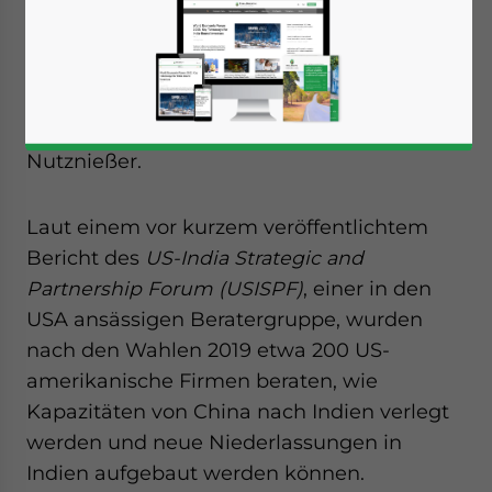
China und den USA fortschreitet, desto
mehr Firmen schauen sich nach
Alternativen zu China um, um negative
Auswirkungen durch Strafzölle zu
vermeiden – mit Indien als potentiellem
Nutznießer.
Laut einem vor kurzem veröffentlichtem
Bericht des
US-India Strategic and
Partnership Forum (USISPF)
, einer in den
USA ansässigen Beratergruppe, wurden
nach den Wahlen 2019 etwa 200 US-
amerikanische Firmen beraten, wie
Kapazitäten von China nach Indien verlegt
werden und neue Niederlassungen in
Indien aufgebaut werden können.
Yes, I have read the
Privacy Policy
Statement for this