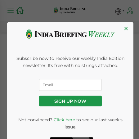
×
Come costituire una
Subscribe now to receive our weekly India Edition
filiale in India
newsletter. Its free with no strings attached.
August 19, 2019
Posted by
Italian Desk
Reading Time:
3
minutes
SIGN UP NOW
Available language
Not convinced?
Click here
to see our last week's
issue.
La succursale è un modello di business