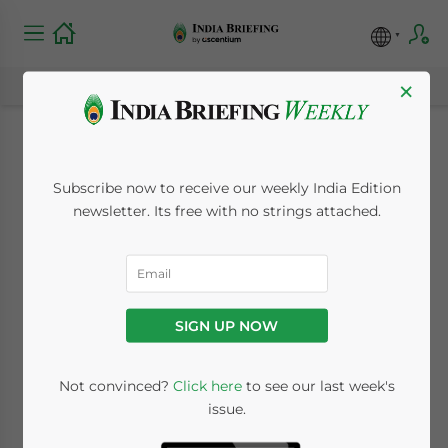
×
Com’è strutturato lo
Subscribe now to receive our weekly India Edition
stipendio in India: Le
newsletter. Its free with no strings attached.
componenti
principali
SIGN UP NOW
April 5, 2022
Posted by
India Briefing
Not convinced?
Click here
to see our last week's
Reading Time:
6
minutes
issue.
Available language