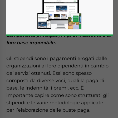
Forniamo una guida sulla struttura dello
stipendio in India, illustrando le sue
componenti principali, i tipi di indennità e la
loro base imponibile.
Gli stipendi sono i pagamenti erogati dalle
organizzazioni ai loro dipendenti in cambio
dei servizi ottenuti. Essi sono spesso
composti da diverse voci, quali la paga di
base, le indennità, i premi, ecc. È
importante capire come sono strutturati gli
stipendi e le varie metodologie applicate
per l’elaborazione delle buste paga.
Yes, I have read the
Privacy Policy
Statement for this