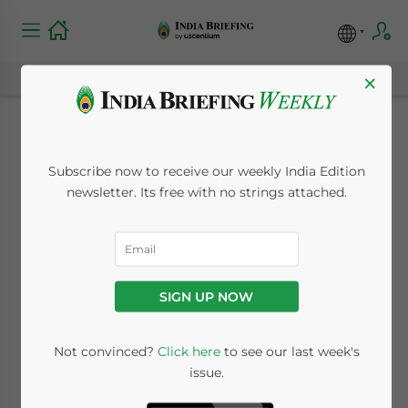
×
Cultura y etiqueta de
Subscribe now to receive our weekly India Edition
negocios en India
newsletter. Its free with no strings attached.
October 7, 2017
Posted by
Spanish Desk
Reading Time:
14
minutes
SIGN UP NOW
Por
Dezan Shira & Associates
Traductor
Juan Manuel Rojas Cárdenas
Not convinced?
Click here
to see our last week's
Editor
Lorena Miera Ruiz
issue.