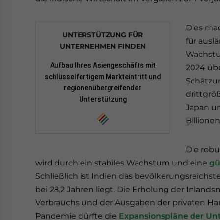
Dies mac
UNTERSTÜTZUNG FÜR
für ausl
UNTERNEHMEN FINDEN
Wachstum
Aufbau Ihres Asiengeschäfts mit
2024 übe
schlüsselfertigem Markteintritt und
Schätzun
regionenübergreifender
drittgrö
Unterstützung
Japan un
Billione
Die robu
wird durch ein stabiles Wachstum und eine
gü
Schließlich ist Indien das bevölkerungsreichst
bei 28,2 Jahren liegt. Die Erholung der Inland
Verbrauchs und der Ausgaben der privaten Hau
Pandemie dürfte die
Expansionspläne der U