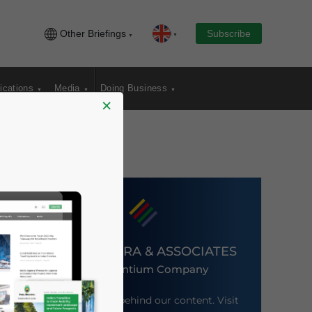
Other Briefings
Subscribe
ications
Media
Doing Business
×
DEZAN SHIRA & ASSOCIATES
An Ascentium Company
Meet the firm behind our content. Visit