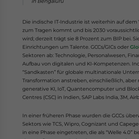
in Bengaluru
Die indische IT-Industrie ist weiterhin auf de
zum Tragen kommt und bis 2030 voraussichtlic
wird; derzeit trägt sie 8 Prozent zum BIP bei
Einrichtungen um Talente. GCCs/GICs oder
Glo
Sektoren ab: Technologie, Personalwesen, Fina
Aufbau von digitalen und KI-Kompetenzen. Ind
“Sandkasten” für globale multinationale Unte
Transformation anstreben, einschließlich, aber 
generative KI, IoT, Quantencomputer und Blockch
Centres (CSC) in Indien, SAP Labs India, 3M, Air
In einer früheren Phase wurden die GCCs übe
Sektors wie TCS, Wipro, Cognizant und Capeg
in eine Phase eingetreten, die als “Welle 4.0”