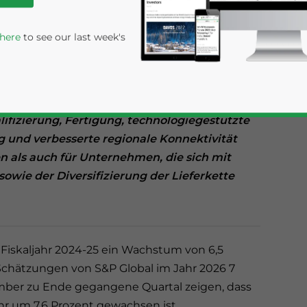
ten für 2024-25 und vielversprechende
das Land in ein Jahr mit allgemeinen Wahlen
 here
to see our last week's
rschiedlicher Trends bei ausländischen
ner robusten makroökonomischen
 Investoren. Mit einem großen und
lkerung und einer konsequenten Politik, die
fizierung, Fertigung, technologiegestützte
 und verbesserte regionale Konnektivität
en als auch für Unternehmen, die sich mit
wie der Diversifizierung der Lieferkette
rivacy Policy
Statement for this website. Please send me 
nsitive
 Fiskaljahr 2024-25 ein Wachstum von 6,5
Schätzungen von S&P Global im Jahr 2026 7
ember zu Ende gegangene Quartal zeigen, dass
hr um 7,6 Prozent gewachsen ist.