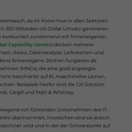
m Vormarsch, da ihr Know-how in allen Sektoren
h 350 Milliarden US-Dollar Umsatz generieren
. Sie konkurriert zunehmend mit firmeneigenen
bal Capability Centers
decken mehrere
nzen, Risiko, Datenanalyse, Lieferketten und
iens firmeneigene Zentren fungieren als
rnehmen (MNCs), die eine groß angelegte
nicht beschränkt auf KI, maschinelles Lernen,
ain. Beispiele hierfür sind die Citi Solution
bnb, Cargill und Pratt & Whitney.
rwiegend von führenden Unternehmen des IT-
emini übernommen. Inzwischen sind sie jedoch
 bezeichnet wird und in der der Schwerpunkt auf