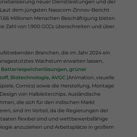
etarisierung neuer Dienstleistungen und der
. Laut dem jüngsten Nasscom-Zinnov-Bericht
e 1,66 Millionen Menschen Beschäftigung bieten.
die Zahl von 1.900 GCCs überschreiten und über
ufstrebenden Branchen, die im Jahr 2024 ein
ionsgestütztes Wachstum erwarten lassen,
n
Batteriespeicherlösungen
,
grüner
toff
,
Biotechnologie, AVGC
(Animation, visuelle
 Spiele, Comics) sowie die Herstellung, Montage
Design von Halbleiterchips. Ausländische
men, die sich für den indischen Markt
ieren, sind im Vorteil, da die Regierungen der
aaten flexibel sind und wettbewerbsfähige
ogie anzuziehen und Arbeitsplätze in großem