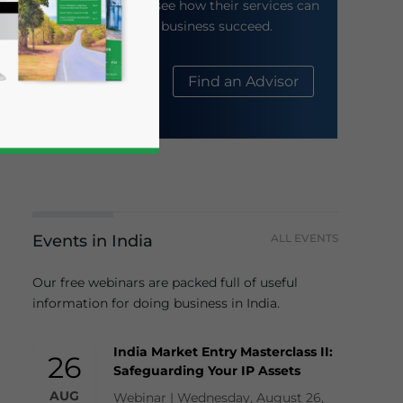
their website to see how their services can
help your business succeed.
About Us
Find an Advisor
Events in India
ALL EVENTS
business news and updates for Asia!
Our free webinars are packed full of useful
information for doing business in India.
India Market Entry Masterclass II:
26
Safeguarding Your IP Assets
AUG
Webinar | Wednesday, August 26,