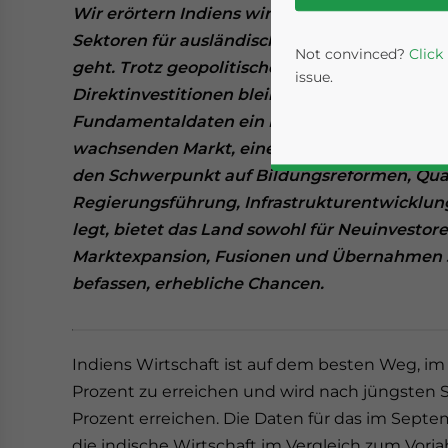
Wir erörtern Indiens wirtschaftliche Aussich
Sektoren für ausländische Investitionen, da 
Not convinced?
Click
geht. Trotz geopolitischer Faktoren und unte
issue.
Direktinvestitionen bleibt Indien dank sei
Fundamentaldaten ein Lichtblick für globale
wachsenden Markt, einer jungen Erwerbsbevö
den Schwerpunkt auf Bildungsreformen, Quali
Regierungsführung, Infrastrukturentwicklung
legt, bietet das Land sowohl für Neuinvestor
Marktexpansion, Fusionen und Übernahmen so
befassen, erhebliche Chancen.
Yes, I have read the
P
- case se
Indiens Wirtschaft ist auf dem besten Weg, im
Prozent zu erreichen und wird nach jüngsten 
Prozent erreichen. Die Daten für das im Sept
die indische Wirtschaft im Vergleich zum Vorja