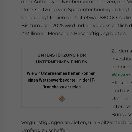
dem Aufbau von Nischenkompetenzen, der Mon
Unterstützung von Spitzentechnologien liegt
beherbergt Indien derzeit etwa 1.580 GCCs, di
Bis zum Jahr 2025 wird Indien voraussichtlich 
2 Millionen Menschen Beschäftigung bieten.
Zu den a
UNTERSTÜTZUNG FÜR
investit
UNTERNEHMEN FINDEN
gehöre
Wie wir Unternehmen helfen können,
Wassers
einen Wettbewerbsvorteil in der IT-
Effekte,
Branche zu erzielen
und das 
Unterneh
interess
Bundesst
Vergünstigungen anbieten, um Spitzentechnol
Umfang zu schaffen.