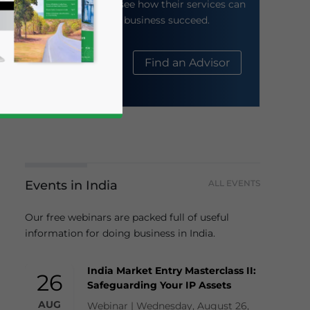
their website to see how their services can
help your business succeed.
About Us
Find an Advisor
Events in India
ALL EVENTS
business news and updates for Asia!
Our free webinars are packed full of useful
information for doing business in India.
India Market Entry Masterclass II:
26
Safeguarding Your IP Assets
AUG
Webinar | Wednesday, August 26,