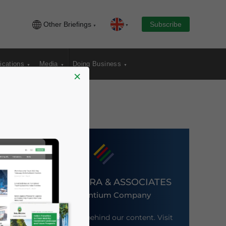
Other Briefings
Subscribe
ications
Media
Doing Business
×
DEZAN SHIRA & ASSOCIATES
An Ascentium Company
Meet the firm behind our content. Visit