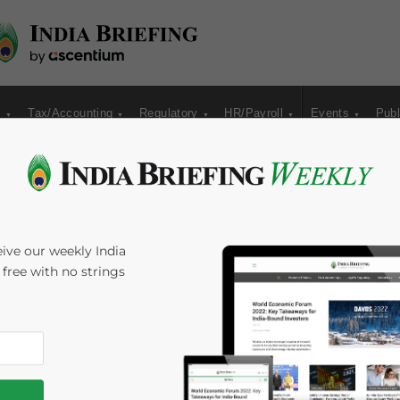
s
Tax/Accounting
Regulatory
HR/Payroll
Events
Publ
nergie solaire et
ive our weekly India
s free with no strings
ortée pour les
minutes