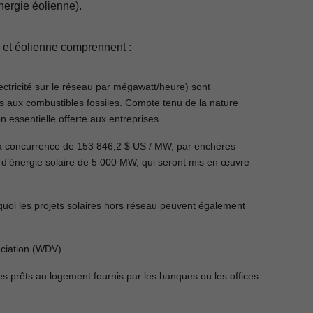
énergie éolienne).
re et éolienne comprennent :
lectricité sur le réseau par mégawatt/heure) sont
s aux combustibles fossiles. Compte tenu de la nature
tion essentielle offerte aux entreprises.
’à concurrence de 153 846,2 $ US / MW, par enchères
s d’énergie solaire de 5 000 MW, qui seront mis en œuvre
uoi les projets solaires hors réseau peuvent également
ciation (WDV).
 les prêts au logement fournis par les banques ou les offices