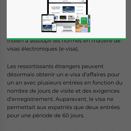
Dans le but de permettre une arrivée plus
rapide et plus pratique des étrangers en
visite d’affaires en Inde, le gouvernement
indien a assoupli les normes en matière de
visas électroniques (e-visa).
Les ressortissants étrangers peuvent
désormais obtenir un e-visa d’affaires pour
un an avec plusieurs entrées en fonction du
nombre de jours de visite et des exigences
d’enregistrement. Auparavant, le visa ne
permettait aux expatriés que deux entrées
pour une période de 60 jours.
Yes, I have read the
Privacy Policy
Statement for this