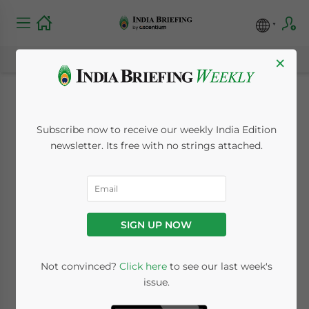
×
L’Inde assouplit les
Subscribe now to receive our weekly India Edition
règles relatives au e-
newsletter. Its free with no strings attached.
visa d’affaires
March 14, 2019
Posted by
India Briefing
SIGN UP NOW
Reading Time:
2
minutes
Écrit par :
Dezan Shira & Associates
Not convinced?
Click here
to see our last week's
issue.
Traduit par :
Fatma Gueye Dione