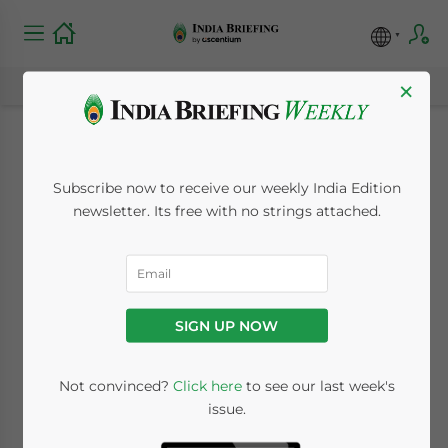
×
Nuove norme DGFT:
Subscribe now to receive our weekly India Edition
obbligatorio il
newsletter. Its free with no strings attached.
Certificato di Origine
Digitale per gli
SIGN UP NOW
esportatori
Not convinced?
Click here
to see our last week's
issue.
May 13, 2026
Posted by
India Briefing
Written by
Archana Rao
Reading Time:
6
minutes