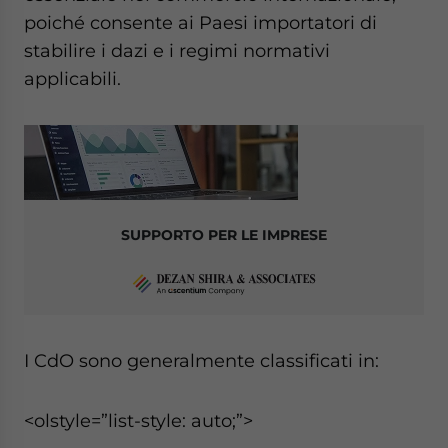
website. Please send me business news and updates
poiché consente ai Paesi importatori di
for Asia!
stabilire i dazi e i regimi normativi
applicabili.
- case sensitive
SUPPORTO PER LE IMPRESE
I CdO sono generalmente classificati in:
<olstyle=”list-style: auto;”>