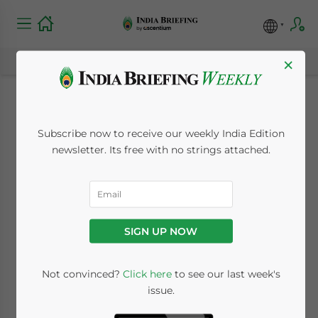
×
Perché le PMI
Subscribe now to receive our weekly India Edition
straniere optano per
newsletter. Its free with no strings attached.
l’outsourcing delle
buste paga in India
SIGN UP NOW
May 9, 2024
Posted by
India Briefing
Written by
Archana Rao
Not convinced?
Click here
to see our last week's
Reading Time:
8
minutes
issue.
Available language