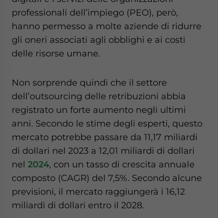
website. Please send me business news and updates
professionali dell’impiego (PEO), però,
for Asia!
hanno permesso a molte aziende di ridurre
gli oneri associati agli obblighi e ai costi
- case sensitive
delle risorse umane.
Non sorprende quindi che il settore
dell’outsourcing delle retribuzioni abbia
registrato un forte aumento negli ultimi
anni. Secondo le stime degli esperti, questo
mercato potrebbe passare da 11,17 miliardi
di dollari nel 2023 a 12,01 miliardi di dollari
nel
2024
, con un tasso di crescita annuale
composto (CAGR) del 7,5%. Secondo alcune
previsioni, il mercato raggiungerà i 16,12
miliardi di dollari entro il 2028.