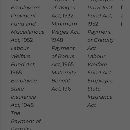
Employee’s
of Wages
Provident
De
Provident
Act
, 1932
Fund Act
,
at 
Fund and
Minimum
1952
(TD
Miscellanous
Wages Act
,
Payment
Act
, 1952
1948
of Gratuity
Labour
Payment
Act
Welfare
of Bonus
Labour
Fund Act
,
Act
, 1965
Welfare
1965
Maternity
Fund Act
Employee
Benefit
Employee
State
Act
, 1961
State
Insurance
Insurance
Act
, 1948
Act
The
Payment of
Gratuity