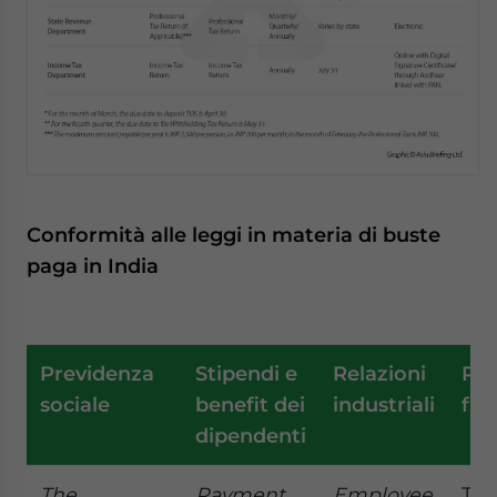
Conformità alle leggi in materia di buste
paga in India
Previdenza
Stipendi e
Relazioni
Pas
sociale
benefit dei
industriali
fisc
dipendenti
The
Payment
Employee
Tax