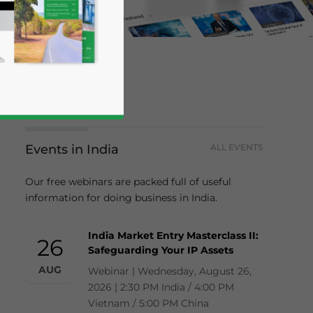
Events in India
ALL EVENTS
Our free webinars are packed full of useful
information for doing business in India.
business news and updates for Asia!
India Market Entry Masterclass II:
26
Safeguarding Your IP Assets
AUG
Webinar | Wednesday, August 26,
2026 | 2:30 PM India / 4:00 PM
Vietnam / 5:00 PM China