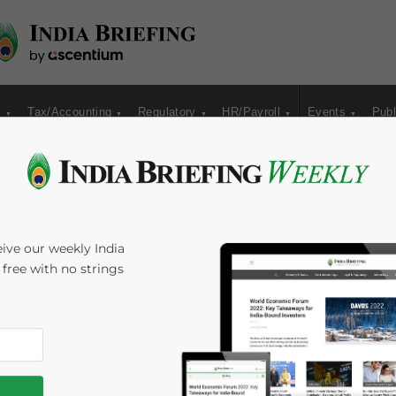
s
Tax/Accounting
Regulatory
HR/Payroll
Events
Publ
ive our weekly India
s free with no strings