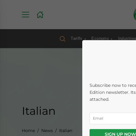
Tariffs
Economy
Industrie
Subscribe now to rece
Edition newsletter. It
attached.
Italian
Home
News
Italian
SIGN UP NOW