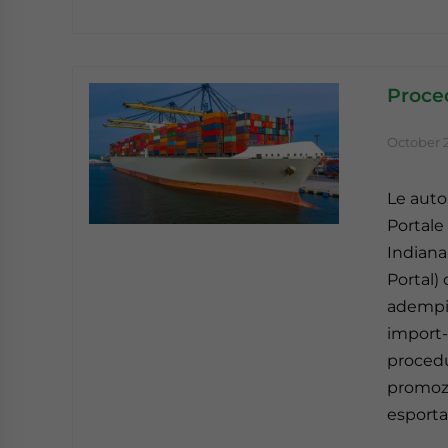
Proced
October 2
Le autor
Portale
Indiana
Portal)
adempim
import-
procedu
promozio
esportat