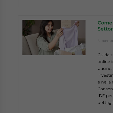
Come V
Settor
Septembe
Guida s
online 
busines
investi
e nella
Consent
IDE per
dettagli