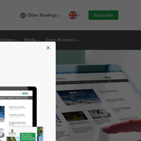
Other Briefings
Subscribe
ications
Media
Doing Business
×