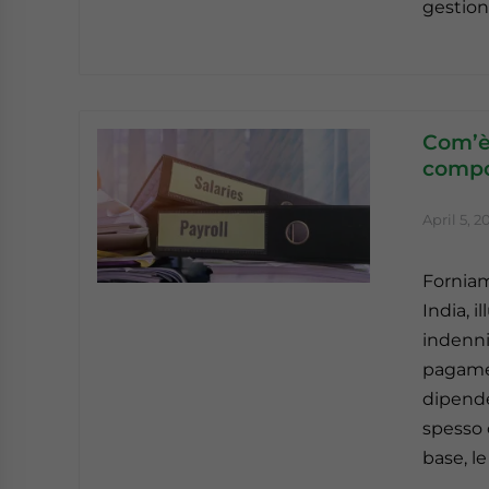
gestion
Com’è 
compo
April 5, 2
Forniam
India, i
indennit
pagamen
dipende
spesso 
base, le