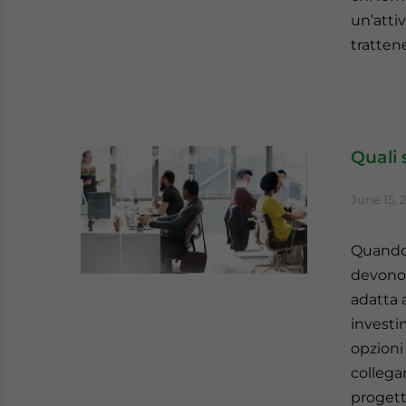
un’atti
trattene
Quali 
June 15, 
Quando s
devono 
adatta a
investi
opzioni 
collegam
progetto