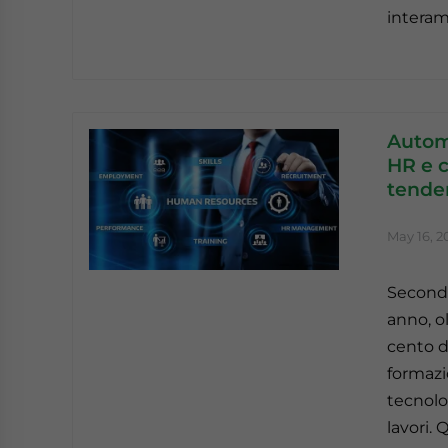
interam
Automa
HR e c
tende
May 16, 2
Secondo
anno, ol
cento de
formazi
tecnolo
lavori.