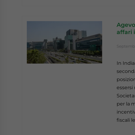
Agevol
affari 
Septembe
In India
seconda
posizio
essersi 
Societar
per la m
incentiv
fiscali l