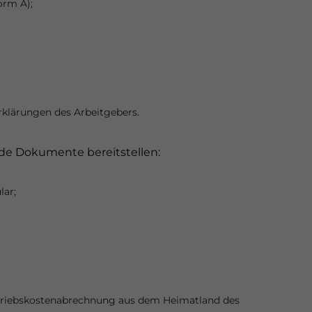
orm A);
rklärungen des Arbeitgebers.
de Dokumente bereitstellen:
lar;
etriebskostenabrechnung aus dem Heimatland des