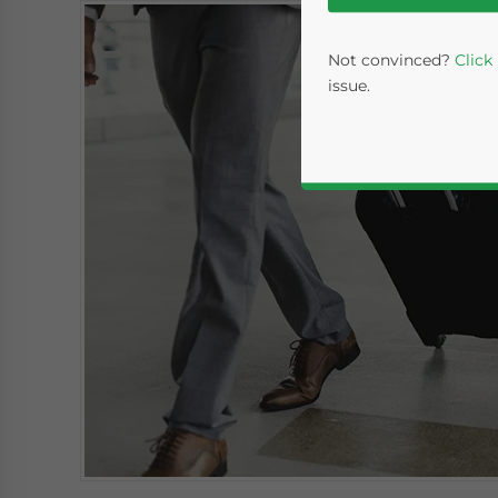
Not convinced?
Click
issue.
Yes, I have read the
P
- case se