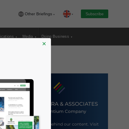
Other Briefings
Subscribe
ications
Media
Doing Business
×
DEZAN SHIRA & ASSOCIATES
An Ascentium Company
Meet the firm behind our content. Visit