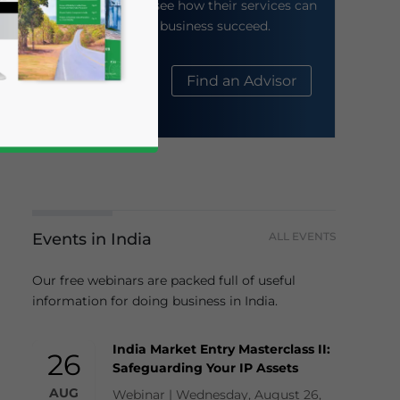
their website to see how their services can
help your business succeed.
About Us
Find an Advisor
Events in India
ALL EVENTS
business news and updates for Asia!
Our free webinars are packed full of useful
information for doing business in India.
India Market Entry Masterclass II:
26
Safeguarding Your IP Assets
AUG
Webinar | Wednesday, August 26,