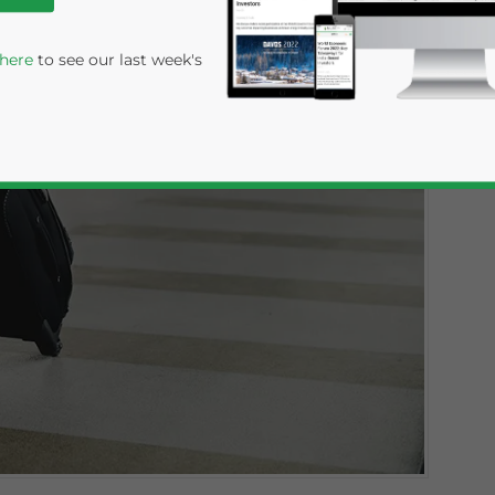
 here
to see our last week's
rivacy Policy
Statement for this website. Please send me 
nsitive