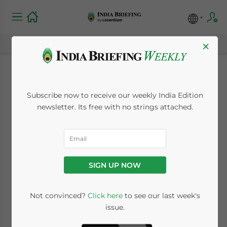
×
Agevolazioni fiscali e
Subscribe now to receive our weekly India Edition
altri incentivi per fare
newsletter. Its free with no strings attached.
affari in India
September 6, 2021
Posted by
India Briefing
SIGN UP NOW
Reading Time:
8
minutes
Not convinced?
Click here
to see our last week's
Available language
issue.