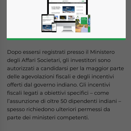
In India sono diversi gli incentivi offerti alle
aziende, a seconda dell’attività economica,
del settore, della posizione e delle
dimensioni dell’impresa.
Dopo essersi registrati presso il Ministero
degli Affari Societari, gli investitori sono
autorizzati a candidarsi per la maggior parte
delle agevolazioni fiscali e degli incentivi
offerti dal governo indiano. Gli incentivi
fiscali legati a obiettivi specifici – come
l’assunzione di oltre 50 dipendenti indiani –
spesso richiedono ulteriori permessi da
parte dei ministeri competenti.
Yes, I have read the
Privacy Policy
Statement for this