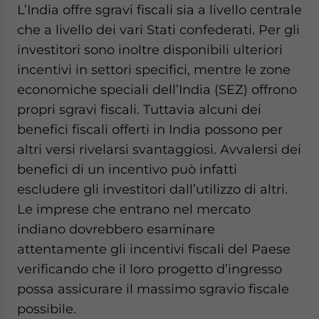
L’India offre sgravi fiscali sia a livello centrale
website. Please send me business news and updates
for Asia!
che a livello dei vari Stati confederati. Per gli
investitori sono inoltre disponibili ulteriori
- case sensitive
incentivi in settori specifici, mentre le zone
economiche speciali dell’India (SEZ) offrono
propri sgravi fiscali. Tuttavia alcuni dei
benefici fiscali offerti in India possono per
altri versi rivelarsi svantaggiosi. Avvalersi dei
benefici di un incentivo può infatti
escludere gli investitori dall’utilizzo di altri.
Le imprese che entrano nel mercato
indiano dovrebbero esaminare
attentamente gli incentivi fiscali del Paese
verificando che il loro progetto d’ingresso
possa assicurare il massimo sgravio fiscale
possibile.