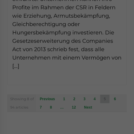
Profite im Rahmen der CSR in Feldern
wie Erziehung, Armutsbekämpfung,
Gleichberechtigung oder
Hungersbekämpfung investieren. Die
Gesetzeserweiterung des Companies
Act von 2013 schrieb fest, dass alle
Unternehmen mit einem Vermögen von
[…]
Posts
Showing 8 of
Previous
1
2
3
4
5
6
navigation
94 articles
7
8
…
12
Next