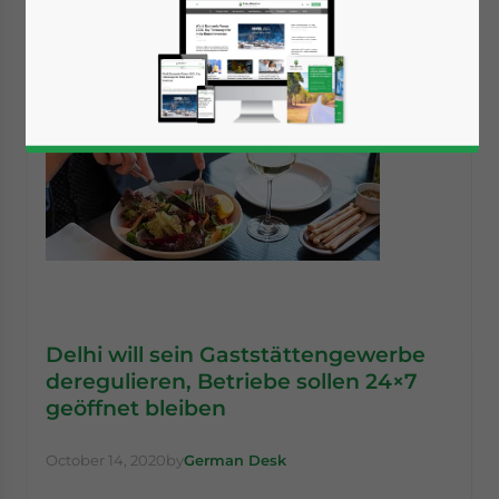
Delhi will sein Gaststättengewerbe
deregulieren, Betriebe sollen 24×7
geöffnet bleiben
October 14, 2020
by
German Desk
Yes, I have read the
Privacy Policy
Statement for this