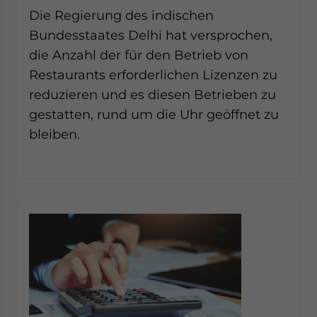
website. Please send me business news and updates
Die Regierung des indischen
for Asia!
Bundesstaates Delhi hat versprochen,
die Anzahl der für den Betrieb von
- case sensitive
Restaurants erforderlichen Lizenzen zu
reduzieren und es diesen Betrieben zu
gestatten, rund um die Uhr geöffnet zu
bleiben.