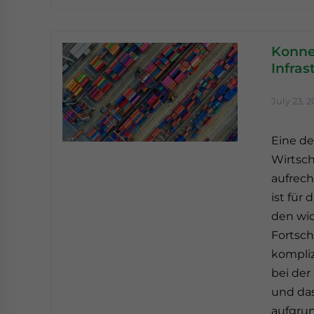
Konnek
Infras
July 23, 2
Eine d
Wirtsc
aufrech
ist für
den wic
Fortsch
kompliz
bei de
und das
aufgrun