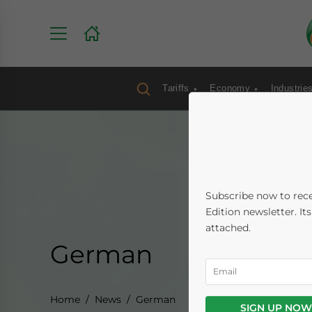
Tariffs
Economy
Industrie
Subscribe now to rece
Edition newsletter. It
attached.
German
Home
News
German
SIGN UP NOW