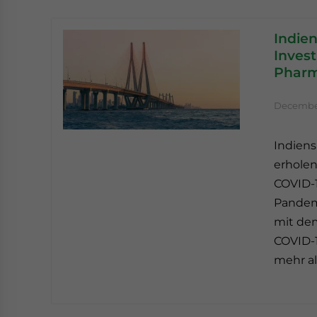
Indien
Invest
Pharm
December
Indiens
erholen
COVID-
Pandemi
mit dem
COVID-1
mehr al