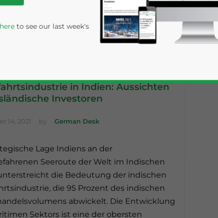
 here
to see our last week's
fahrtsindustrie in Indien: Aussichten
sländische Investoren
r 14, 2021
by
German Desk
ategische Lage Indiens an der
rivacy Policy
Statement for this website. Please send me 
fahrenen Seeroute der Welt im Indischen
nsitive
nterstreicht die Bedeutung der indischen
ahrtsindustrie, die 95 Prozent des indischen
andelsvolumens abwickelt. Die Entwicklung
itimen Sektors ist eine der obersten