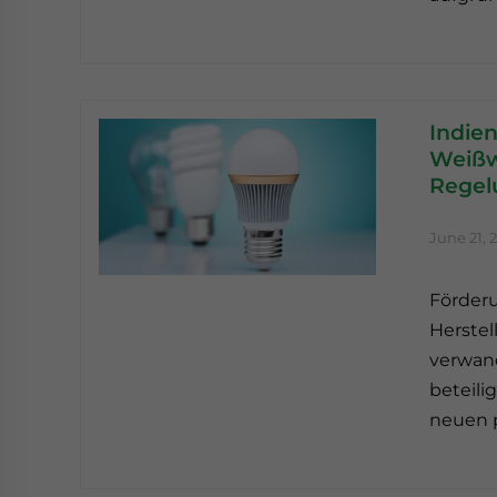
Indien
Weißw
Regel
June 21, 
Förderu
Herste
verwan
beteili
neuen 