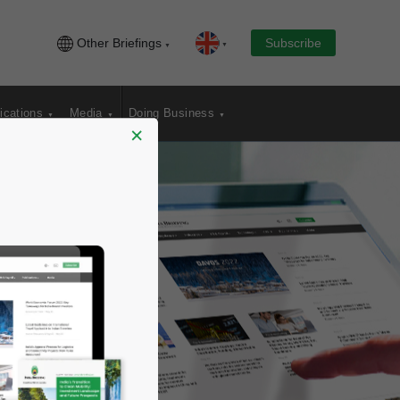
Other Briefings
Subscribe
ications
Media
Doing Business
×