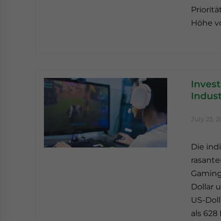
Priorit
Höhe vo
Invest
Indust
July 23, 2
Die ind
rasante
Gaming-
Dollar 
US-Doll
als 628 