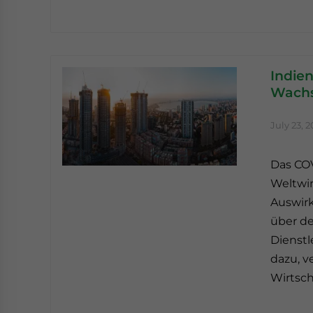
Indien
Wachs
July 23, 2
Das COV
Weltwir
Auswirk
über de
Dienstl
dazu, 
Wirtsch