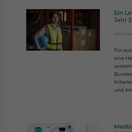
Ein Le
Jahr 2
November
Für aus
eine He
versteh
Bundess
Kriteri
und Art
Medizi