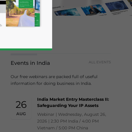
Events in India
ALL EVENTS
Our free webinars are packed full of useful
information for doing business in India.
business news and updates for Asia!
India Market Entry Masterclass II:
26
Safeguarding Your IP Assets
AUG
Webinar | Wednesday, August 26,
2026 | 2:30 PM India / 4:00 PM
Vietnam / 5:00 PM China