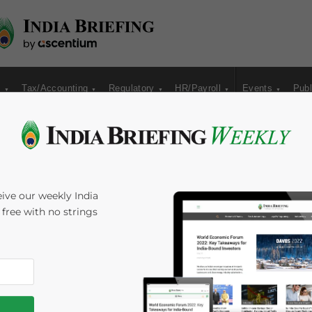
s
Tax/Accounting
Regulatory
HR/Payroll
Events
Publ
ive our weekly India
s free with no strings