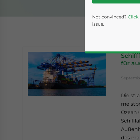
Not convinced?
Click
issue.
Schiff
für au
Septembe
Die str
Yes, I have read the
P
meistbe
- case se
Ozean u
Schifff
Außenh
des mar